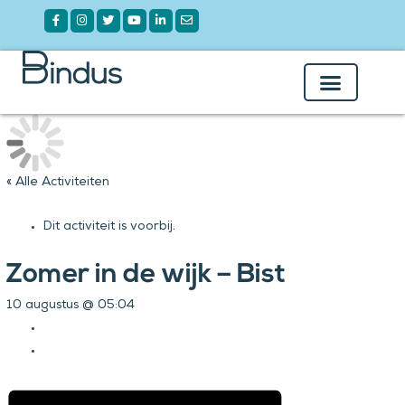
Ga
Facebook-
Instagram
Twitter
Youtube
Linkedin-
Envelope
f
in
naar
de
inhoud
Over Bindus
Onze Leden
« Alle Activiteiten
Dit activiteit is voorbij.
Zomer in de wijk – Bist
10 augustus @ 05:04