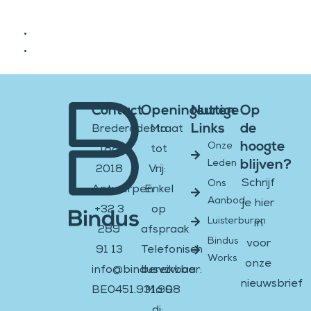
Contact
Openingsuren
Nuttige
Op
Links
de
Brederodestraat
Ma
hoogte
Onze
188
tot
blijven?
Leden
2018
Vrij:
Schrijf
Ons
Antwerpen
Enkel
Aanbod
je hier
+32 3
op
Luisterburen
in
289
afspraak
Bindus
voor
91 13
Telefonisch
Works
onze
info@bindusvzw.be
bereikbaar:
nieuwsbrief
BE0451.931.908
Ma &
di: