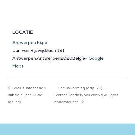
LOCATIE
Antwerpen Expo
Jan van Rijswijcklaan 191
Antwerpen
,
Antwerpen
2020
België
+ Google
Maps
Socius: Infosessie ‘3
Socius vorming (dag 1/2):
subsidielijnen SCW’
‘Verschillende types van vrijwilligers
(online)
ondersteunen’