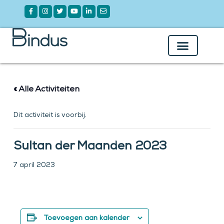
Ga
Facebook-
Instagram
Twitter
Youtube
Linkedin-
Envelope
f
in
naar
de
inhoud
Over Bindus
Onze Leden
« Alle Activiteiten
Dit activiteit is voorbij.
Sultan der Maanden 2023
7 april 2023
Toevoegen aan kalender