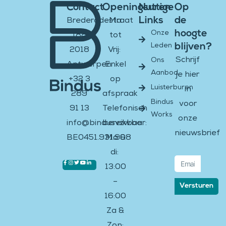
Contact
Openingsuren
Nuttige
Op
Links
de
Brederodestraat
Ma
hoogte
Onze
188
tot
blijven?
Leden
2018
Vrij:
Schrijf
Ons
Antwerpen
Enkel
Aanbod
je hier
+32 3
op
Luisterburen
in
289
afspraak
Bindus
voor
91 13
Telefonisch
Works
onze
info@bindusvzw.be
bereikbaar:
nieuwsbrief
BE0451.931.908
Ma &
di:
Email
Facebook-
Instagram
Twitter
Youtube
Linkedin-
13:00
f
in
–
Versturen
16:00
Za &
Zon: