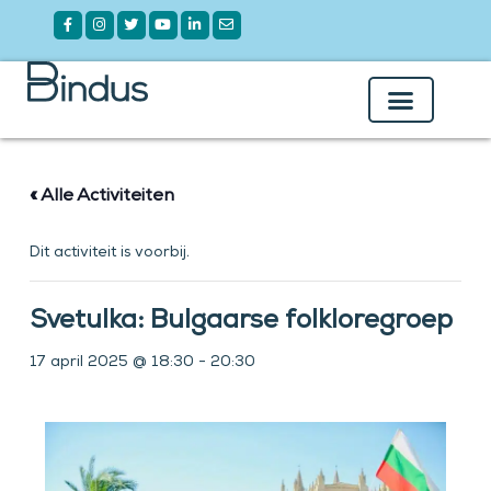
Ga
Facebook-
Instagram
Twitter
Youtube
Linkedin-
Envelope
f
in
naar
de
inhoud
Over Bindus
Onze Leden
« Alle Activiteiten
Dit activiteit is voorbij.
Svetulka: Bulgaarse folkloregroep
17 april 2025 @ 18:30
-
20:30