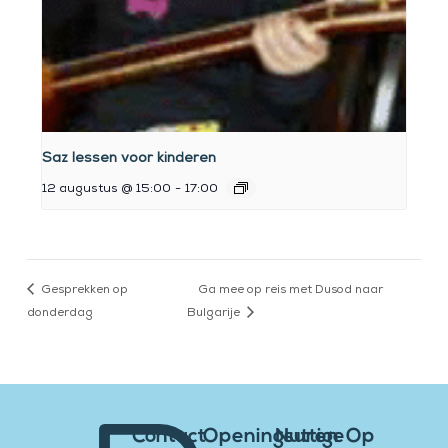
Saz lessen voor kinderen
12 augustus @ 15:00
-
17:00
Gesprekken op
Ga mee op reis met Dusod naar
donderdag
Bulgarije
Contact
Openingsuren
Nuttige
Op