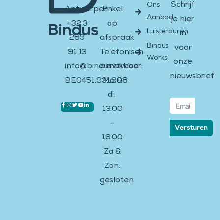
Schrijf
Ons
Antwerpen
Enkel
Aanbod
je hier
+32 3
op
Luisterburen
in
289
afspraak
Bindus
voor
91 13
Telefonisch
Works
onze
info@bindusvzw.be
bereikbaar:
nieuwsbrief
BE0451.931.908
Ma &
di:
Email
Facebook-
Instagram
Twitter
Youtube
Linkedin-
13:00
f
in
–
Versturen
16:00
Za &
Zon:
gesloten