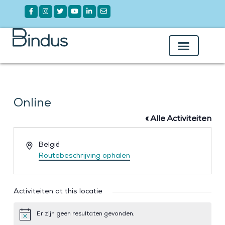
Ga
Facebook-
Instagram
Twitter
Youtube
Linkedin-
Envelope
f
in
naar
de
inhoud
Over Bindus
Onze Leden
Online
« Alle Activiteiten
Adres
België
Routebeschrijving ophalen
Activiteiten at this locatie
Er zijn geen resultaten gevonden.
Bericht