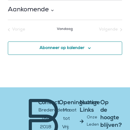
Aankomende
Selecteer
een
Vorige
Vandaag
Volgende
datum.
Activiteiten
Activiteiten
Abonneer op kalender
Contact
Openingsuren
Nuttige
Op
Links
de
Brederodestraat
Ma
hoogte
Onze
188
tot
blijven?
Leden
2018
Vrij: