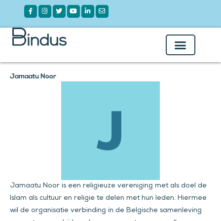
Ga
Facebook-
Instagram
Twitter
Youtube
Linkedin-
Envelope
f
in
naar
de
inhoud
Over Bindus
Onze Leden
Jamaatu Noor
Jamaatu Noor is een religieuze vereniging met als doel de
Islam als cultuur en religie te delen met hun leden. Hiermee
wil de organisatie verbinding in de Belgische samenleving