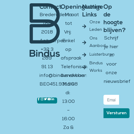
Contact
Openingsuren
Nuttige
Op
Links
de
Brederodestraat
Ma
hoogte
Onze
188
tot
blijven?
Leden
2018
Vrij:
Schrijf
Ons
Antwerpen
Enkel
Aanbod
je hier
+32 3
op
Luisterburen
in
289
afspraak
Bindus
voor
91 13
Telefonisch
Works
onze
info@bindusvzw.be
bereikbaar:
nieuwsbrief
BE0451.931.908
Ma &
di:
Email
Facebook-
Instagram
Twitter
Youtube
Linkedin-
13:00
f
in
–
Versturen
16:00
Za &